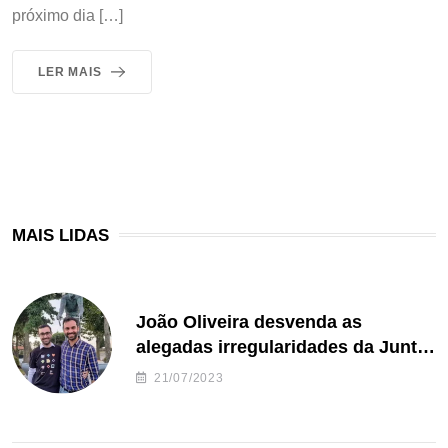
próximo dia […]
LER MAIS
MAIS LIDAS
João Oliveira desvenda as
alegadas irregularidades da Junta
de Freguesia S. João de Ver
21/07/2023