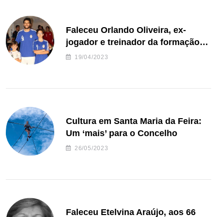
Faleceu Orlando Oliveira, ex-
jogador e treinador da formação
de andebol do Feirense
19/04/2023
Cultura em Santa Maria da Feira:
Um ‘mais’ para o Concelho
26/05/2023
Faleceu Etelvina Araújo, aos 66