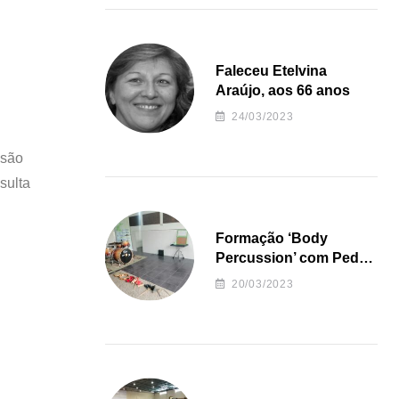
Faleceu Etelvina
Araújo, aos 66 anos
24/03/2023
ssão
sulta
Formação ‘Body
Percussion’ com Pedro
Almeida
20/03/2023