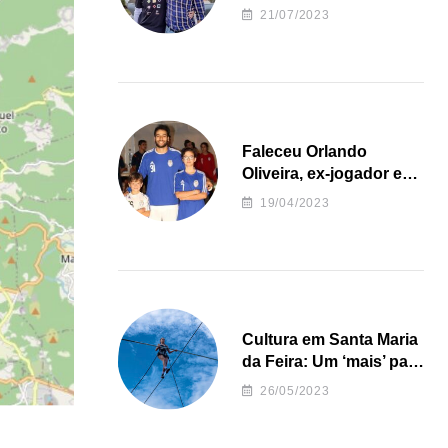
irregularidades da
21/07/2023
Junta de Freguesia S.
João de Ver
Faleceu Orlando
Oliveira, ex-jogador e
treinador da formação
19/04/2023
de andebol do Feirense
Cultura em Santa Maria
da Feira: Um ‘mais’ para
o Concelho
26/05/2023