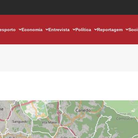
esporto
Economia
Entrevista
Política
Reportagem
Soc