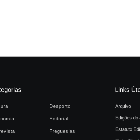
tegorias
Links Úte
tura
Desporto
Arquivo
Edições do 
nomia
Editorial
Estatuto Edi
revista
Freguesias