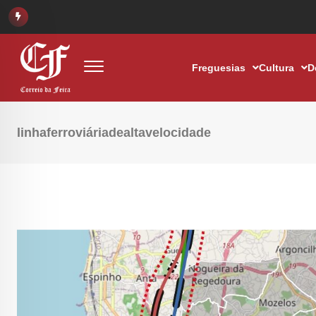
Freguesias
Cultura
D
linhaferroviáriadealtavelocidade