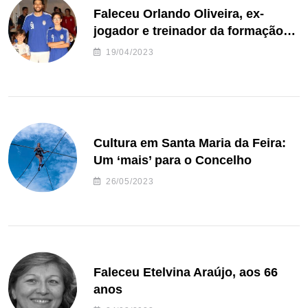
Faleceu Orlando Oliveira, ex-
jogador e treinador da formação
de andebol do Feirense
19/04/2023
Cultura em Santa Maria da Feira:
Um ‘mais’ para o Concelho
26/05/2023
Faleceu Etelvina Araújo, aos 66
anos