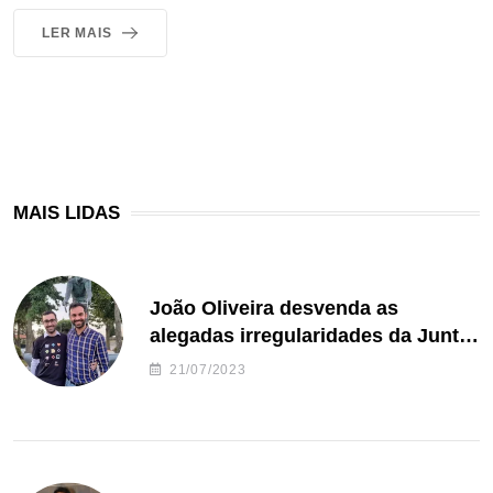
LER MAIS
MAIS LIDAS
João Oliveira desvenda as
alegadas irregularidades da Junta
de Freguesia S. João de Ver
21/07/2023