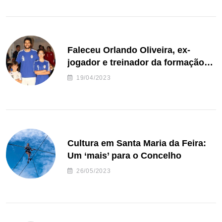
Faleceu Orlando Oliveira, ex-
jogador e treinador da formação
de andebol do Feirense
19/04/2023
Cultura em Santa Maria da Feira:
Um ‘mais’ para o Concelho
26/05/2023