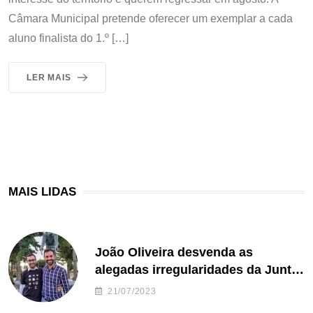
Câmara Municipal pretende oferecer um exemplar a cada
aluno finalista do 1.º […]
LER MAIS
MAIS LIDAS
João Oliveira desvenda as
alegadas irregularidades da Junta
de Freguesia S. João de Ver
21/07/2023