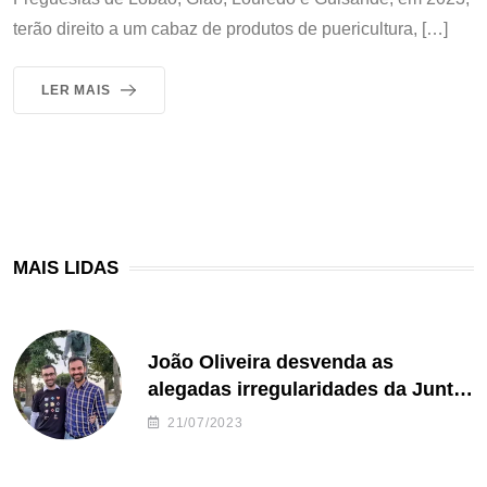
terão direito a um cabaz de produtos de puericultura, […]
LER MAIS
MAIS LIDAS
João Oliveira desvenda as
alegadas irregularidades da Junta
de Freguesia S. João de Ver
21/07/2023