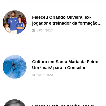
Faleceu Orlando Oliveira, ex-
jogador e treinador da formação
de andebol do Feirense
19/04/2023
Cultura em Santa Maria da Feira:
Um ‘mais’ para o Concelho
26/05/2023