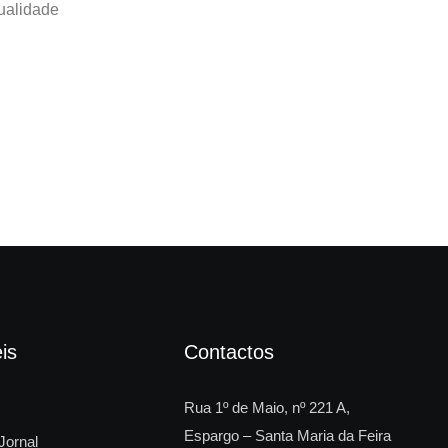
qualidade
is
Contactos
Rua 1º de Maio, nº 221 A,
Espargo – Santa Maria da Feira
Jornal