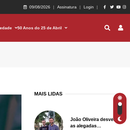
09/08/2026
Assinatura
Login
iedade
50 Anos do 25 de Abril
MAIS LIDAS
João Oliveira desvenda
as alegadas