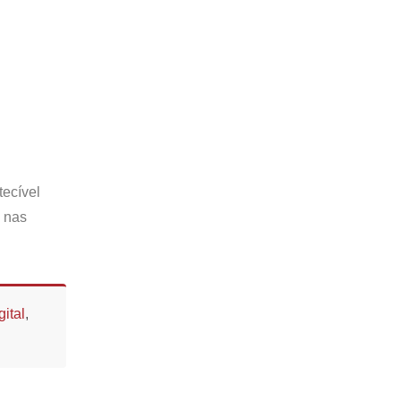
tecível
e nas
ital
,