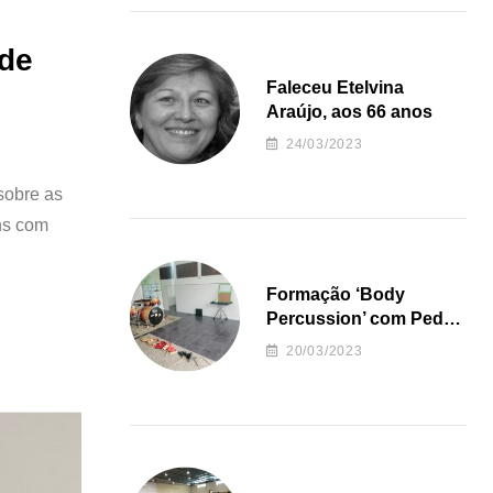
 de
Faleceu Etelvina
Araújo, aos 66 anos
24/03/2023
sobre as
ns com
Formação ‘Body
Percussion’ com Pedro
Almeida
20/03/2023