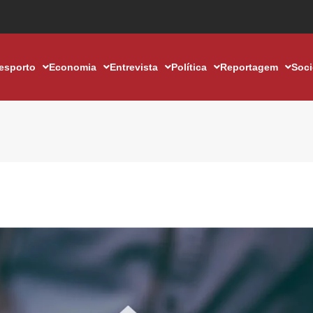
esporto
Economia
Entrevista
Política
Reportagem
Soc