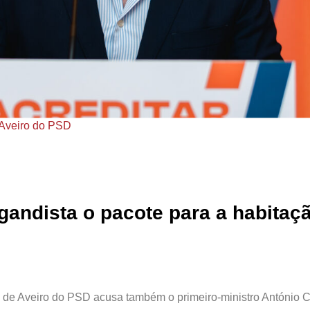
e Aveiro do PSD
gandista o pacote para a habitaç
l de Aveiro do PSD acusa também o primeiro-ministro António 