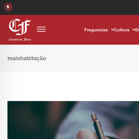
Freguesias
Cultura
D
maishabitação