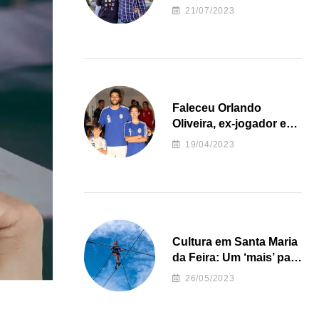
irregularidades da
21/07/2023
Junta de Freguesia S.
João de Ver
Faleceu Orlando
Oliveira, ex-jogador e
treinador da formação
19/04/2023
de andebol do Feirense
Cultura em Santa Maria
da Feira: Um ‘mais’ para
o Concelho
26/05/2023