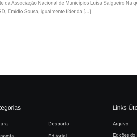
dente da Associação Nacional de Municípios Luísa Salgueiro Na 
PSD, Emídio Sousa, igualmente líder da […]
tegorias
Links Úte
tura
Desporto
Arquivo
Edições do 
nomia
Editorial