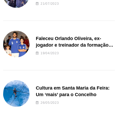
de Freguesia S. João de Ver
21/07/2023
Faleceu Orlando Oliveira, ex-
jogador e treinador da formação
de andebol do Feirense
19/04/2023
Cultura em Santa Maria da Feira:
Um ‘mais’ para o Concelho
26/05/2023