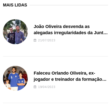
MAIS LIDAS
João Oliveira desvenda as
alegadas irregularidades da Junta
de Freguesia S. João de Ver
21/07/2023
Faleceu Orlando Oliveira, ex-
jogador e treinador da formação
de andebol do Feirense
19/04/2023