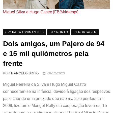
Miguel Silva e Hugo Castro [FB/Mriderspt]
(SÓ PARA ASSINANTES)
DESPORTO
REPORTAGEM
Dois amigos, um Pajero de 94
e 15 mil quilómetros pela
frente
POR
MARCELO BRITO
06/12/2023
Miguel Ferreira da Silva e Hugo Miguel Castro
conheceram-se na infância, devido à ligação dos respetivos
pais, criando uma amizade que não mais se perdeu. Em
2009, fizeram o Mongol Rally e a cooperação levou-os, 15
anos depois, a decidirem realizar o The Real Way to Dakar,