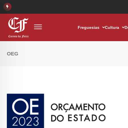
Freguesias
Cultura
D
OEG