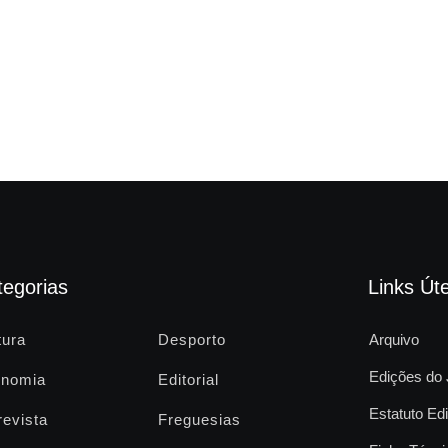
tegorias
Links Úte
tura
Desporto
Arquivo
Edições do 
nomia
Editorial
Estatuto Edi
revista
Freguesias