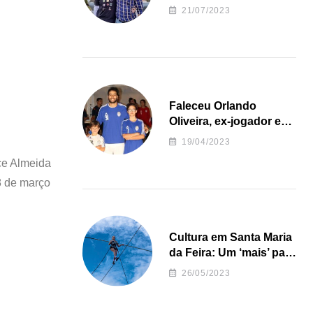
irregularidades da
21/07/2023
Junta de Freguesia S.
João de Ver
Faleceu Orlando
Oliveira, ex-jogador e
treinador da formação
19/04/2023
de andebol do Feirense
ce Almeida
8 de março
Cultura em Santa Maria
da Feira: Um ‘mais’ para
o Concelho
26/05/2023