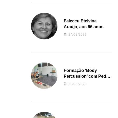
Faleceu Etelvina
Araújo, aos 66 anos
24/03/2023
Formação ‘Body
Percussion’ com Pedro
Almeida
20/03/2023