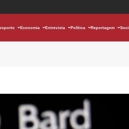
esporto
Economia
Entrevista
Política
Reportagem
Soc