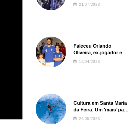
irregularidades da
21/07/2023
Junta de Freguesia S.
João de Ver
Faleceu Orlando
Oliveira, ex-jogador e
treinador da formação
19/04/2023
de andebol do Feirense
Cultura em Santa Maria
da Feira: Um ‘mais’ para
o Concelho
26/05/2023