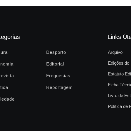
tegorias
Links Úte
tura
Desporto
Arquivo
Edições do 
nomia
Editorial
Estatuto Edi
revista
Freguesias
Ficha Técni
tica
Reportagem
Livro de Est
iedade
Política de 