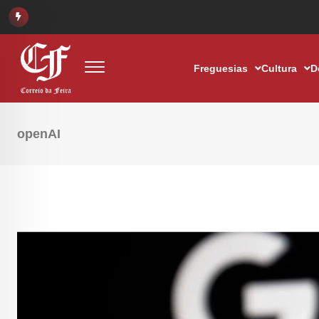
Freguesias
Cultura
D
openAI