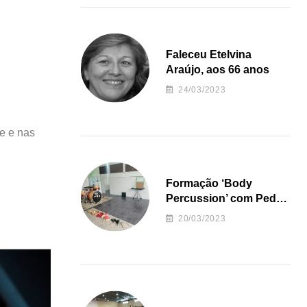
Faleceu Etelvina
Araújo, aos 66 anos
24/03/2023
e e nas
Formação ‘Body
Percussion’ com Pedro
Almeida
20/03/2023