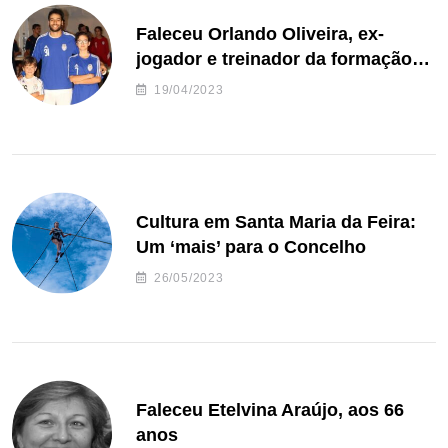
Faleceu Orlando Oliveira, ex-
jogador e treinador da formação
de andebol do Feirense
19/04/2023
Cultura em Santa Maria da Feira:
Um ‘mais’ para o Concelho
26/05/2023
Faleceu Etelvina Araújo, aos 66
anos