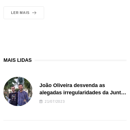
LER MAIS
MAIS LIDAS
João Oliveira desvenda as
alegadas irregularidades da Junta
de Freguesia S. João de Ver
21/07/2023