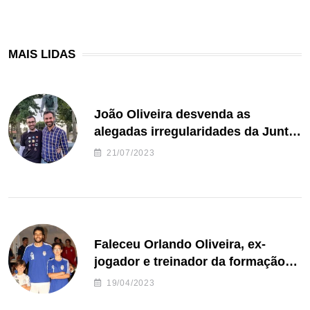
MAIS LIDAS
João Oliveira desvenda as
alegadas irregularidades da Junta
de Freguesia S. João de Ver
21/07/2023
Faleceu Orlando Oliveira, ex-
jogador e treinador da formação
de andebol do Feirense
19/04/2023