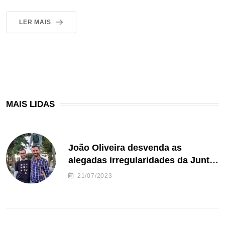
LER MAIS
MAIS LIDAS
João Oliveira desvenda as
alegadas irregularidades da Junta
de Freguesia S. João de Ver
21/07/2023