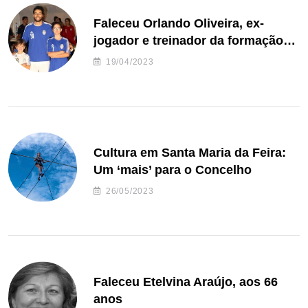
Faleceu Orlando Oliveira, ex-
jogador e treinador da formação
de andebol do Feirense
19/04/2023
Cultura em Santa Maria da Feira:
Um ‘mais’ para o Concelho
26/05/2023
Faleceu Etelvina Araújo, aos 66
anos