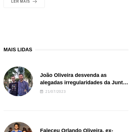
LER MAIS
MAIS LIDAS
João Oliveira desvenda as
alegadas irregularidades da Junta
de Freguesia S. João de Ver
21/07/2023
Faleceu Orlando Oliveira, ex-