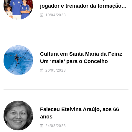
jogador e treinador da formação
de andebol do Feirense
19/04/2023
Cultura em Santa Maria da Feira:
Um ‘mais’ para o Concelho
26/05/2023
Faleceu Etelvina Araújo, aos 66
anos
24/03/2023