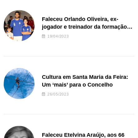
Faleceu Orlando Oliveira, ex-
jogador e treinador da formação
de andebol do Feirense
19/04/2023
Cultura em Santa Maria da Feira:
Um ‘mais’ para o Concelho
26/05/2023
Faleceu Etelvina Araújo, aos 66