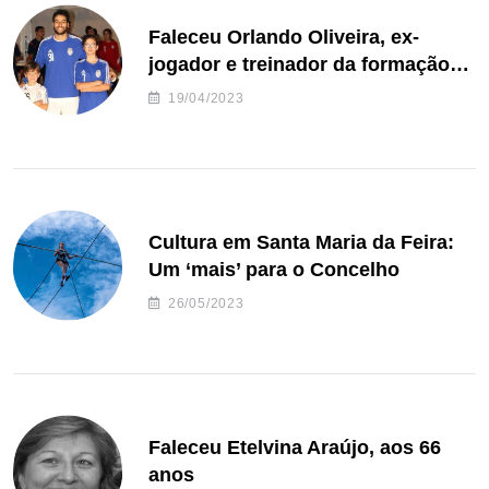
Faleceu Orlando Oliveira, ex-
jogador e treinador da formação
de andebol do Feirense
19/04/2023
Cultura em Santa Maria da Feira:
Um ‘mais’ para o Concelho
26/05/2023
Faleceu Etelvina Araújo, aos 66
anos