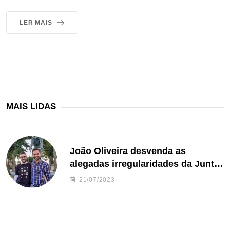
LER MAIS
MAIS LIDAS
João Oliveira desvenda as
alegadas irregularidades da Junta
de Freguesia S. João de Ver
21/07/2023