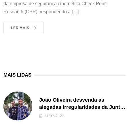
da empresa de segurança cibernética Check Point
Research (CPR), respondendo a […]
LER MAIS
MAIS LIDAS
João Oliveira desvenda as
alegadas irregularidades da Junta
de Freguesia S. João de Ver
21/07/2023