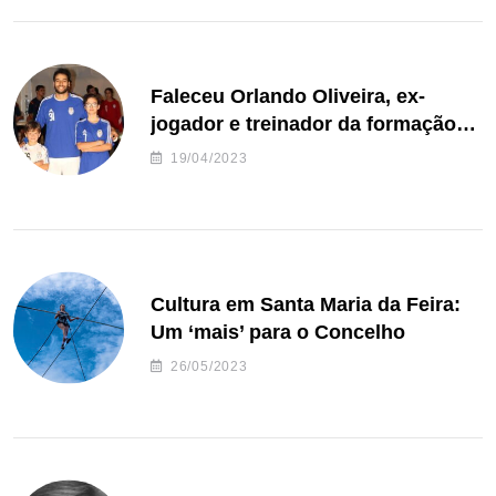
Faleceu Orlando Oliveira, ex-
jogador e treinador da formação
de andebol do Feirense
19/04/2023
Cultura em Santa Maria da Feira:
Um ‘mais’ para o Concelho
26/05/2023