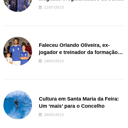
de Freguesia S. João de Ver
21/07/2023
Faleceu Orlando Oliveira, ex-
jogador e treinador da formação
de andebol do Feirense
19/04/2023
Cultura em Santa Maria da Feira:
Um ‘mais’ para o Concelho
26/05/2023