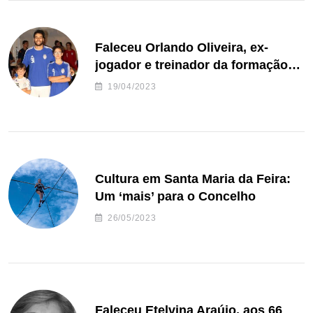
Faleceu Orlando Oliveira, ex-
jogador e treinador da formação
de andebol do Feirense
19/04/2023
Cultura em Santa Maria da Feira:
Um ‘mais’ para o Concelho
26/05/2023
Faleceu Etelvina Araújo, aos 66