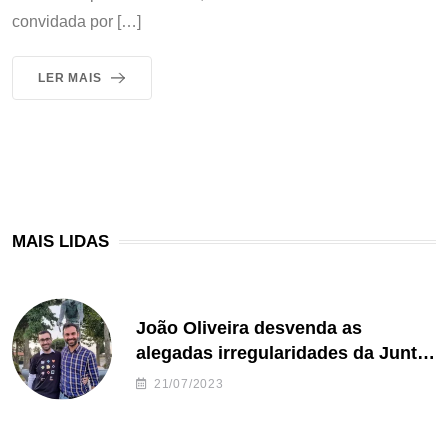
convidada por […]
LER MAIS
MAIS LIDAS
João Oliveira desvenda as
alegadas irregularidades da Junta
de Freguesia S. João de Ver
21/07/2023