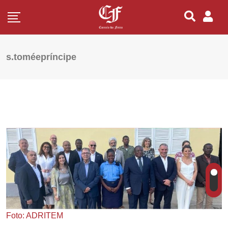
s.toméepríncipe
Foto: ADRITEM