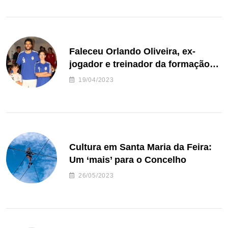
Faleceu Orlando Oliveira, ex-
jogador e treinador da formação
de andebol do Feirense
19/04/2023
Cultura em Santa Maria da Feira:
Um ‘mais’ para o Concelho
26/05/2023