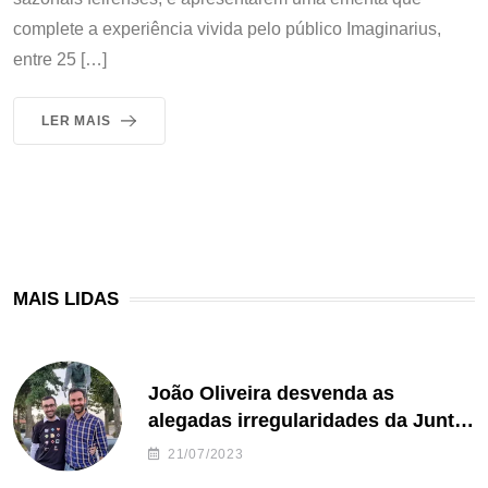
complete a experiência vivida pelo público Imaginarius,
entre 25 […]
LER MAIS
MAIS LIDAS
João Oliveira desvenda as
alegadas irregularidades da Junta
de Freguesia S. João de Ver
21/07/2023