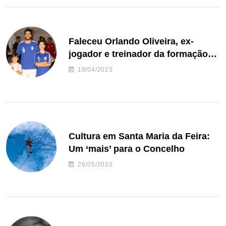
Faleceu Orlando Oliveira, ex-
jogador e treinador da formação
de andebol do Feirense
19/04/2023
Cultura em Santa Maria da Feira:
Um ‘mais’ para o Concelho
26/05/2023