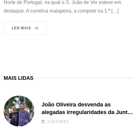
Norte de Portugal, na qual o S. João de Ver esteve em
destaque. A comitiva malapeira, a competir na 1.ª […]
LER MAIS
MAIS LIDAS
João Oliveira desvenda as
alegadas irregularidades da Junta
de Freguesia S. João de Ver
21/07/2023