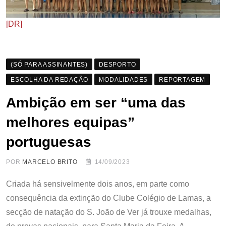
[DR]
(SÓ PARA ASSINANTES)
DESPORTO
ESCOLHA DA REDAÇÃO
MODALIDADES
REPORTAGEM
Ambição em ser “uma das
melhores equipas”
portuguesas
POR
MARCELO BRITO
14/09/2023
Criada há sensivelmente dois anos, em parte como
consequência da extinção do Clube Colégio de Lamas, a
secção de natação do S. João de Ver já trouxe medalhas,