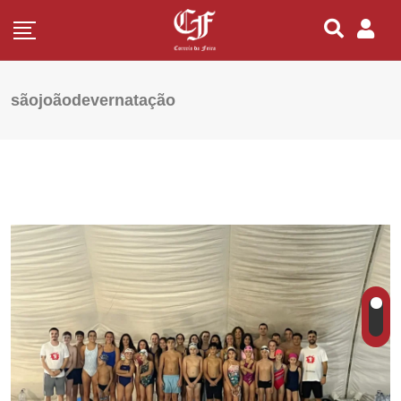
sãojoãodevernatação