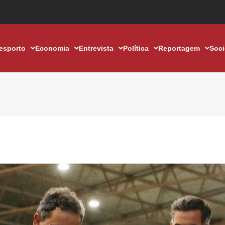
esporto
Economia
Entrevista
Política
Reportagem
Soc