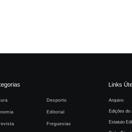
tegorias
Links Úte
tura
Desporto
Arquivo
Edições do 
nomia
Editorial
Estatuto Edi
revista
Freguesias