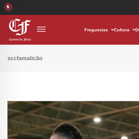
Freguesias
Cultura
D
sccfamalicão