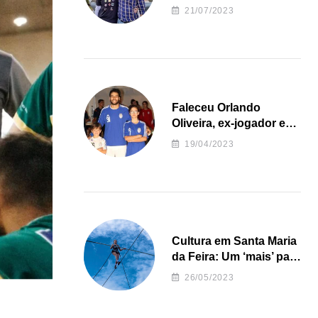
irregularidades da
21/07/2023
Junta de Freguesia S.
João de Ver
Faleceu Orlando
Oliveira, ex-jogador e
treinador da formação
19/04/2023
de andebol do Feirense
Cultura em Santa Maria
da Feira: Um ‘mais’ para
o Concelho
26/05/2023