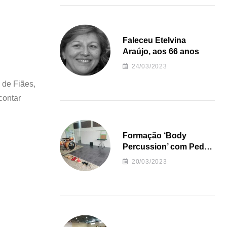
Faleceu Etelvina
Araújo, aos 66 anos
24/03/2023
 de Fiães,
contar
Formação ‘Body
Percussion’ com Pedro
Almeida
20/03/2023