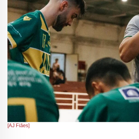
[AJ Fiães]