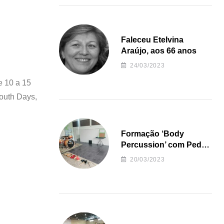
Faleceu Etelvina
Araújo, aos 66 anos
24/03/2023
e 10 a 15
outh Days,
Formação ‘Body
Percussion’ com Pedro
Almeida
20/03/2023