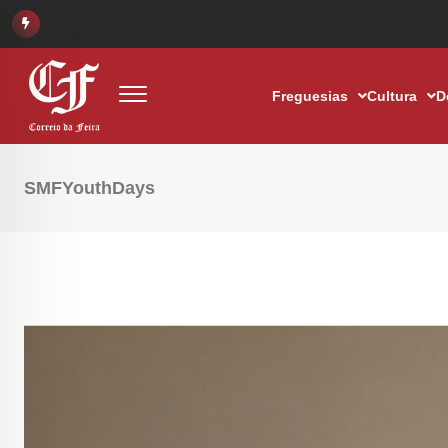
Freguesias
Cultura
D
SMFYouthDays