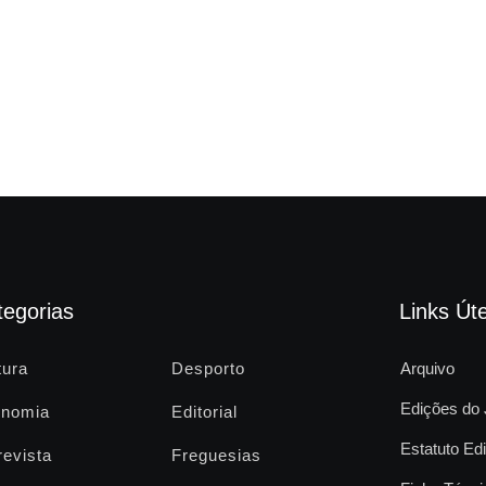
tegorias
Links Úte
tura
Desporto
Arquivo
Edições do 
nomia
Editorial
Estatuto Edi
revista
Freguesias