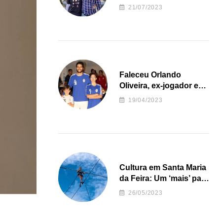
irregularidades da
21/07/2023
Junta de Freguesia S.
João de Ver
Faleceu Orlando
Oliveira, ex-jogador e
treinador da formação
19/04/2023
de andebol do Feirense
Cultura em Santa Maria
da Feira: Um ‘mais’ para
o Concelho
26/05/2023