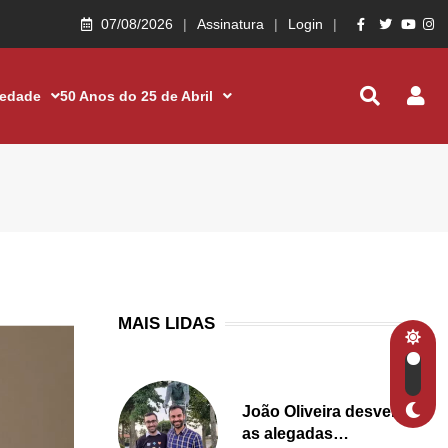
07/08/2026
Assinatura
Login
iedade
50 Anos do 25 de Abril
MAIS LIDAS
João Oliveira desvenda
as alegadas