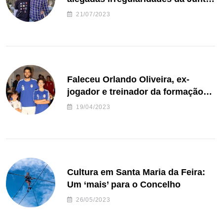
de Freguesia S. João de Ver
21/07/2023
Faleceu Orlando Oliveira, ex-
jogador e treinador da formação
de andebol do Feirense
19/04/2023
Cultura em Santa Maria da Feira:
Um ‘mais’ para o Concelho
26/05/2023