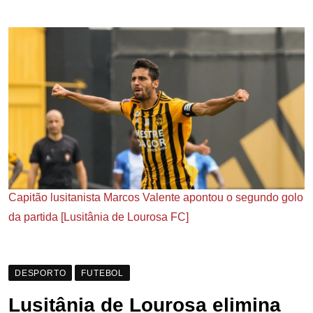
Capitão lusitanista Marcos Valente apontou o segundo golo
da partida [Lusitânia de Lourosa FC]
DESPORTO
FUTEBOL
Lusitânia de Lourosa elimina