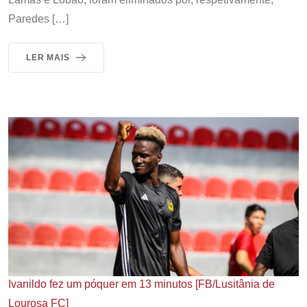
Paredes […]
LER MAIS
Ivanildo fez um póquer em 13 minutos [FB/Lusitânia de
Lourosa FC]