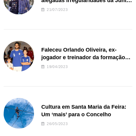
alegadas irregularidades da Junta
de Freguesia S. João de Ver
21/07/2023
Faleceu Orlando Oliveira, ex-
jogador e treinador da formação
de andebol do Feirense
19/04/2023
Cultura em Santa Maria da Feira:
Um ‘mais’ para o Concelho
26/05/2023