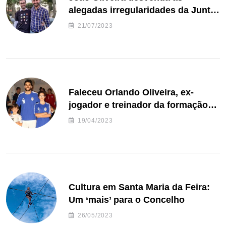
alegadas irregularidades da Junta
de Freguesia S. João de Ver
21/07/2023
Faleceu Orlando Oliveira, ex-
jogador e treinador da formação
de andebol do Feirense
19/04/2023
Cultura em Santa Maria da Feira:
Um ‘mais’ para o Concelho
26/05/2023