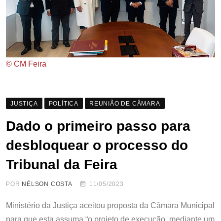
© CM Feira
JUSTIÇA
POLÍTICA
REUNIÃO DE CÂMARA
Dado o primeiro passo para
desbloquear o processo do
Tribunal da Feira
POR
NÉLSON COSTA
11/05/2023
Ministério da Justiça aceitou proposta da Câmara Municipal
para que esta assuma “o projeto de execução, mediante um