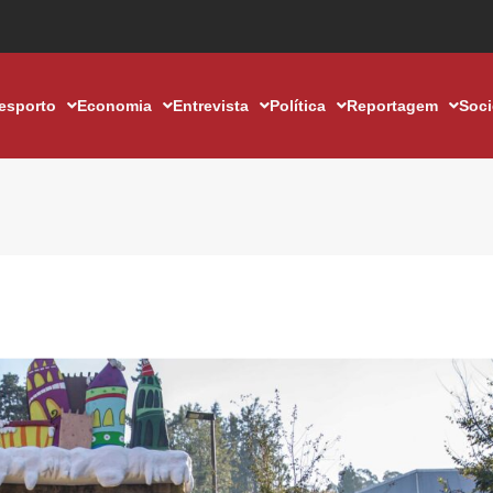
esporto
Economia
Entrevista
Política
Reportagem
Soc