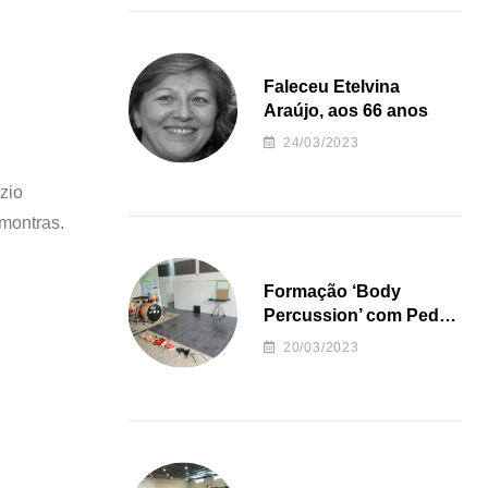
Faleceu Etelvina
Araújo, aos 66 anos
24/03/2023
zio
 montras.
Formação ‘Body
Percussion’ com Pedro
Almeida
20/03/2023