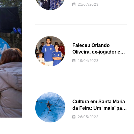
irregularidades da
21/07/2023
Junta de Freguesia S.
João de Ver
Faleceu Orlando
Oliveira, ex-jogador e
treinador da formação
19/04/2023
de andebol do Feirense
Cultura em Santa Maria
da Feira: Um ‘mais’ para
o Concelho
26/05/2023