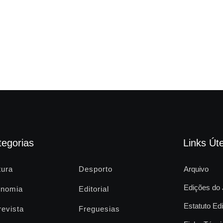
tegorias
Links Úte
tura
Desporto
Arquivo
Edições do 
nomia
Editorial
Estatuto Edi
revista
Freguesias