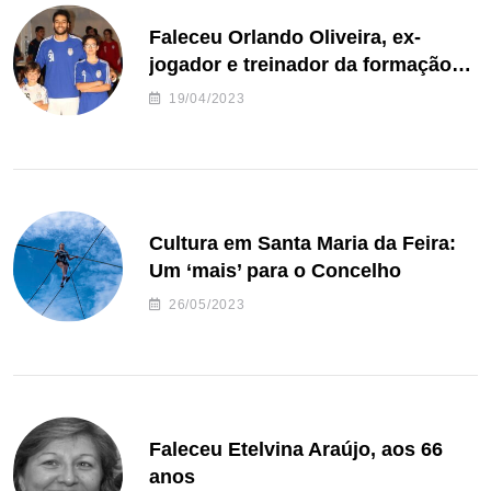
Faleceu Orlando Oliveira, ex-
jogador e treinador da formação
de andebol do Feirense
19/04/2023
Cultura em Santa Maria da Feira:
Um ‘mais’ para o Concelho
26/05/2023
Faleceu Etelvina Araújo, aos 66
anos