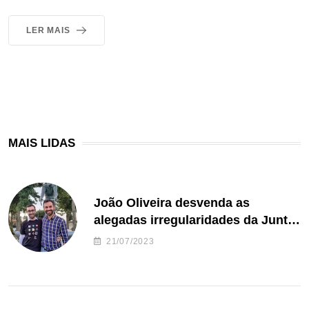
LER MAIS
MAIS LIDAS
João Oliveira desvenda as
alegadas irregularidades da Junta
de Freguesia S. João de Ver
21/07/2023