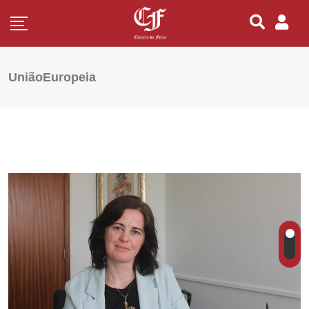
UniãoEuropeia