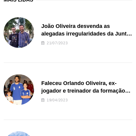
João Oliveira desvenda as
alegadas irregularidades da Junta
de Freguesia S. João de Ver
21/07/2023
Faleceu Orlando Oliveira, ex-
jogador e treinador da formação
de andebol do Feirense
19/04/2023