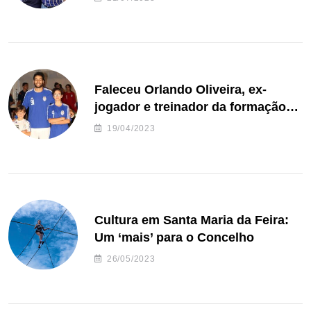
Faleceu Orlando Oliveira, ex-
jogador e treinador da formação
de andebol do Feirense
19/04/2023
Cultura em Santa Maria da Feira:
Um ‘mais’ para o Concelho
26/05/2023