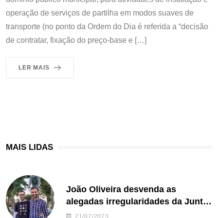
operação de serviços de partilha em modos suaves de
transporte (no ponto da Ordem do Dia é referida a “decisão
de contratar, fixação do preço-base e […]
LER MAIS
MAIS LIDAS
João Oliveira desvenda as
alegadas irregularidades da Junta
de Freguesia S. João de Ver
21/07/2023