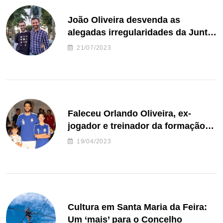
João Oliveira desvenda as
alegadas irregularidades da Junta
de Freguesia S. João de Ver
21/07/2023
Faleceu Orlando Oliveira, ex-
jogador e treinador da formação
de andebol do Feirense
19/04/2023
Cultura em Santa Maria da Feira:
Um ‘mais’ para o Concelho