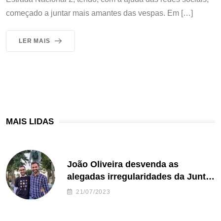
começado a juntar mais amantes das vespas. Em […]
LER MAIS
MAIS LIDAS
João Oliveira desvenda as
alegadas irregularidades da Junta
de Freguesia S. João de Ver
21/07/2023