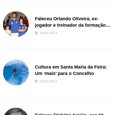
Faleceu Orlando Oliveira, ex-
jogador e treinador da formação
de andebol do Feirense
19/04/2023
Cultura em Santa Maria da Feira:
Um ‘mais’ para o Concelho
26/05/2023