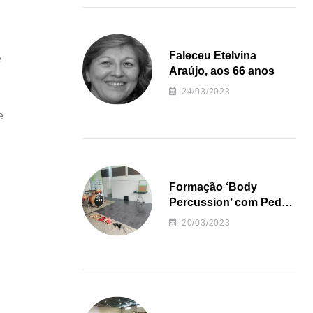
e
Faleceu Etelvina
Araújo, aos 66 anos
24/03/2023
e
Formação ‘Body
Percussion’ com Pedro
Almeida
20/03/2023