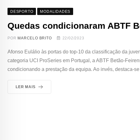
DESPORTO
MODALIDADES
Quedas condicionaram ABTF Bet
POR
MARCELO BRITO
22/02/2023
Afonso Eulálio às portas do top-10 da classificação da juv
categoria UCI ProSeries em Portugal, a ABTF Betão-Feirens
condicionando a prestação da equipa. Ao invés, destaca-se
LER MAIS