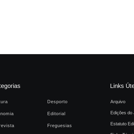
tegorias
Links Úte
tura
Desporto
Arquivo
Edições do 
nomia
Editorial
Estatuto Edi
revista
Freguesias