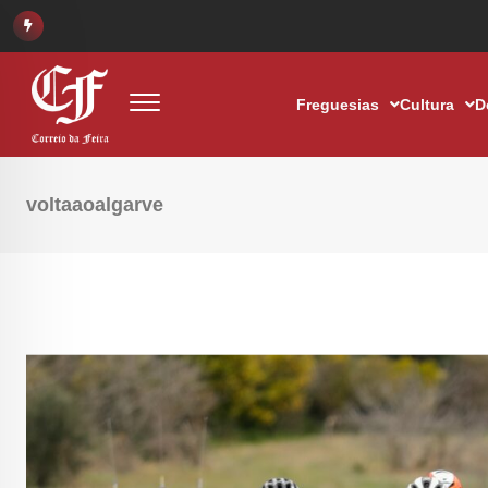
Freguesias
Cultura
D
voltaaoalgarve