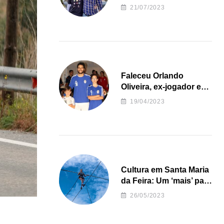
irregularidades da
21/07/2023
Junta de Freguesia S.
João de Ver
Faleceu Orlando
Oliveira, ex-jogador e
treinador da formação
19/04/2023
de andebol do Feirense
Cultura em Santa Maria
da Feira: Um ‘mais’ para
o Concelho
26/05/2023