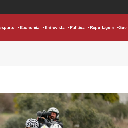
esporto
Economia
Entrevista
Política
Reportagem
Soc