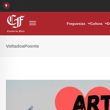
Freguesias
Cultura
D
VoltadoaPoente