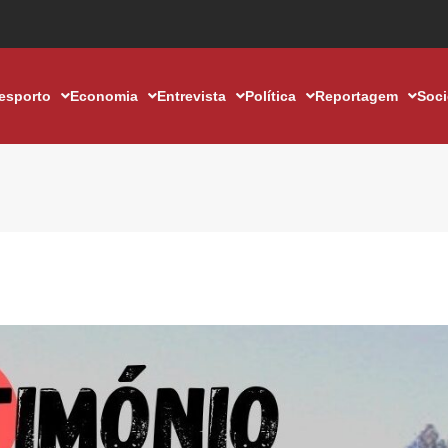
esporto
Economia
Entrevista
Política
Reportagem
Soc