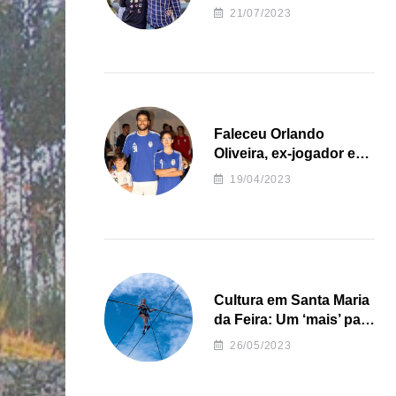
irregularidades da
21/07/2023
Junta de Freguesia S.
João de Ver
Faleceu Orlando
Oliveira, ex-jogador e
treinador da formação
19/04/2023
de andebol do Feirense
Cultura em Santa Maria
da Feira: Um ‘mais’ para
o Concelho
26/05/2023