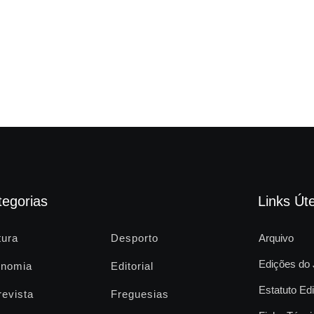
tegorias
Links Úte
tura
Desporto
Arquivo
Edições do 
nomia
Editorial
Estatuto Edi
revista
Freguesias