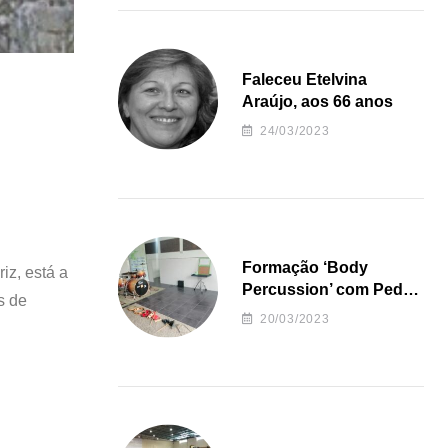
Faleceu Etelvina
Araújo, aos 66 anos
24/03/2023
Formação ‘Body
iz, está a
Percussion’ com Pedro
s de
Almeida
20/03/2023