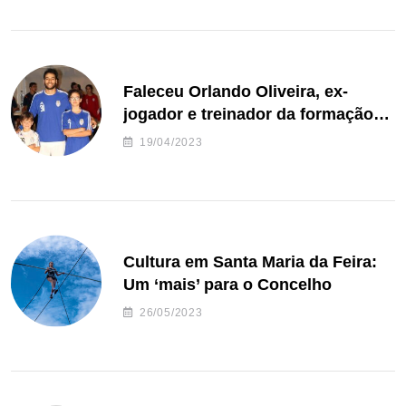
Faleceu Orlando Oliveira, ex-
jogador e treinador da formação
de andebol do Feirense
19/04/2023
Cultura em Santa Maria da Feira:
Um ‘mais’ para o Concelho
26/05/2023