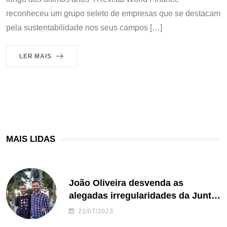
reconheceu um grupo seleto de empresas que se destacam
pela sustentabilidade nos seus campos […]
LER MAIS
MAIS LIDAS
João Oliveira desvenda as
alegadas irregularidades da Junta
de Freguesia S. João de Ver
21/07/2023