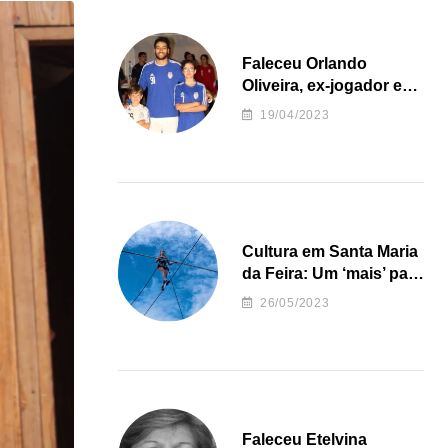
Faleceu Orlando
Oliveira, ex-jogador e
treinador da formação
19/04/2023
de andebol do Feirense
Cultura em Santa Maria
da Feira: Um ‘mais’ para
o Concelho
26/05/2023
Faleceu Etelvina