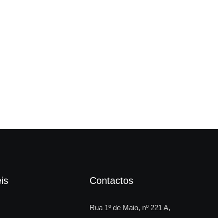
Tún
is
Contactos
Rua 1º de Maio, nº 221 A,