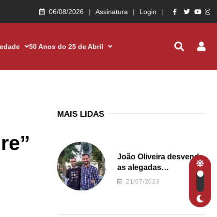
06/08/2026
Assinatura
Login
iedade
50 Anos do 25 de Abril
MAIS LIDAS
re”
João Oliveira desvenda
as alegadas
irregularidades da
21/07/2023
Junta de Freguesia S.
João de Ver