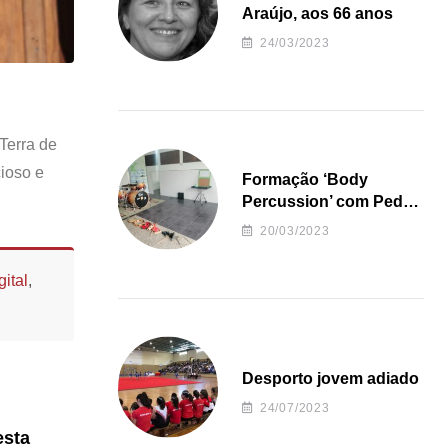
Araújo, aos 66 anos
24/03/2023
Terra de
ioso e
Formação ‘Body
Percussion’ com Pedro
Almeida
20/03/2023
ital
,
Desporto jovem adiado
24/07/2023
esta