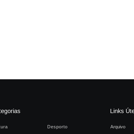
tegorias
Links Úte
tura
Desporto
Arquivo