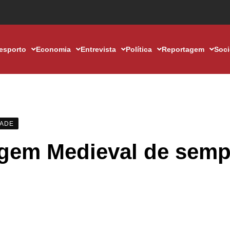
esporto
Economia
Entrevista
Política
Reportagem
Soc
DADE
iagem Medieval de semp