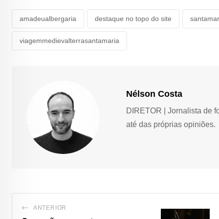
amadeualbergaria
destaque no topo do site
santamar
viagemmedievalterrasantamaria
Nélson Costa
DIRETOR | Jornalista de f
até das próprias opiniões.
ANTERIOR