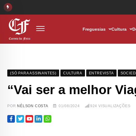
Freguesias
Cultura
D
(SÓ PARA ASSINANTES)
CULTURA
ENTREVISTA
SOCIE
“Vai ser a melhor V
POR
NÉLSON COSTA
01/08/2024
924
VISUALIZAÇÕES