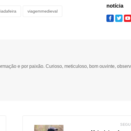
notícia
iadafeira
viagemmedieval
ormação e por paixão. Curioso, meticuloso, bom ouvinte, obser
SEGU