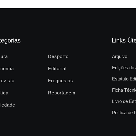
tegorias
Links Úte
tura
Desporto
Arquivo
Edições do 
nomia
Editorial
Estatuto Edi
revista
Freguesias
Ficha Técni
tica
Reportagem
Livro de Est
iedade
Política de 