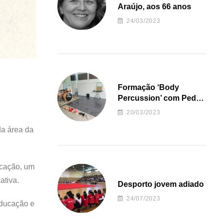
Araújo, aos 66 anos
24/03/2023
Formação ‘Body
Percussion’ com Pedro
Almeida
20/03/2023
da área da
ucação, um
ativa.
Desporto jovem adiado
24/07/2023
educação e
,