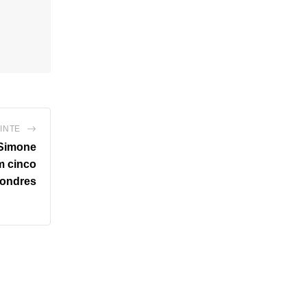
INTE
 Simone
m cinco
Londres