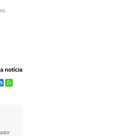
es.
ta notícia
vador