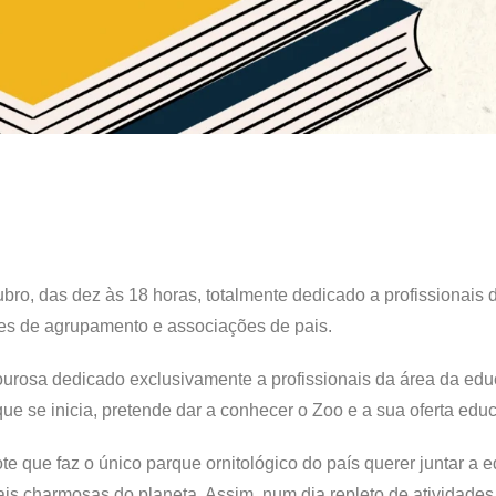
bro, das dez às 18 horas, totalmente dedicado a profissionais 
es de agrupamento e associações de pais.
urosa dedicado exclusivamente a profissionais da área da ed
ue se inicia, pretende dar a conhecer o Zoo e a sua oferta educ
te que faz o único parque ornitológico do país querer juntar a 
is charmosas do planeta. Assim, num dia repleto de atividades