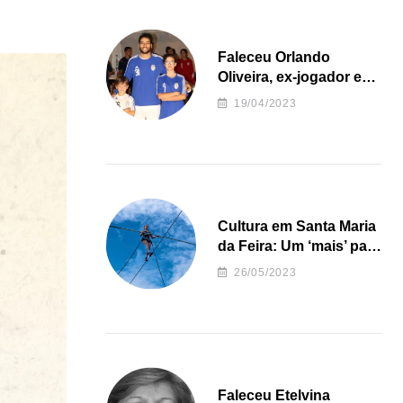
Faleceu Orlando
Oliveira, ex-jogador e
treinador da formação
19/04/2023
de andebol do Feirense
Cultura em Santa Maria
da Feira: Um ‘mais’ para
o Concelho
26/05/2023
Faleceu Etelvina