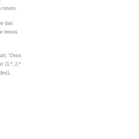
s novos.
de das
ar novas
ar), ‘Ovos
 (1.º, 2.º
des),