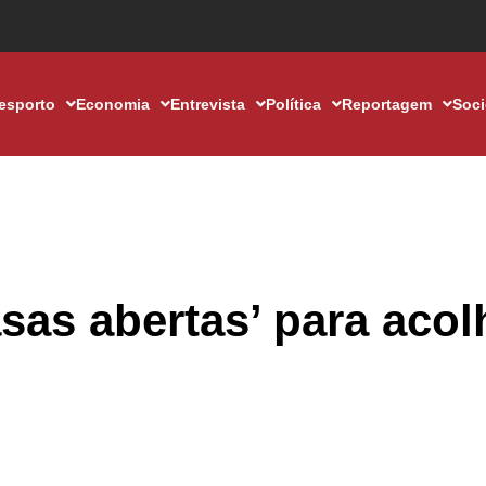
esporto
Economia
Entrevista
Política
Reportagem
Soc
sas abertas’ para acol