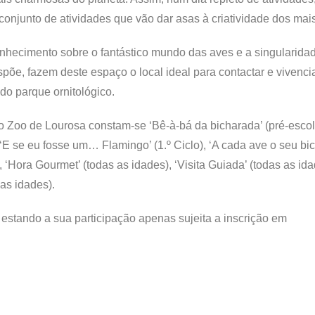
onjunto de atividades que vão dar asas à criatividade dos mai
onhecimento sobre o fantástico mundo das aves e a singularida
õe, fazem deste espaço o local ideal para contactar e vivenci
do parque ornitológico.
o Zoo de Lourosa constam-se ‘Bê-à-bá da bicharada’ (pré-escol
 ‘E se eu fosse um… Flamingo’ (1.º Ciclo), ‘A cada ave o seu bico’
), ‘Hora Gourmet’ (todas as idades), ‘Visita Guiada’ (todas as ida
 as idades).
 estando a sua participação apenas sujeita a inscrição em