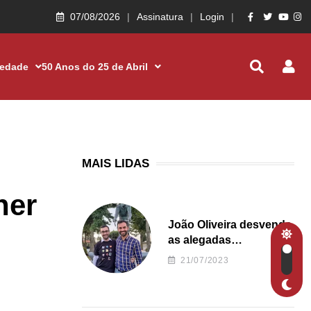
07/08/2026
Assinatura
Login
iedade
50 Anos do 25 de Abril
MAIS LIDAS
her
João Oliveira desvenda
as alegadas
irregularidades da
21/07/2023
Junta de Freguesia S.
João de Ver