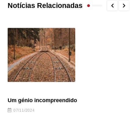
Notícias Relacionadas
Um génio incompreendido
Pr
ca
07/11/2024