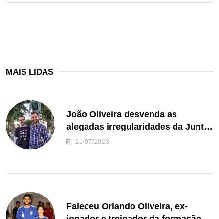
MAIS LIDAS
João Oliveira desvenda as
alegadas irregularidades da Junta
de Freguesia S. João de Ver
21/07/2023
Faleceu Orlando Oliveira, ex-
jogador e treinador da formação