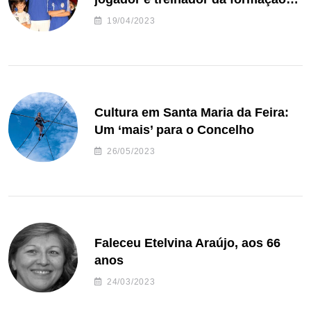
de andebol do Feirense
19/04/2023
Cultura em Santa Maria da Feira:
Um ‘mais’ para o Concelho
26/05/2023
Faleceu Etelvina Araújo, aos 66
anos
24/03/2023