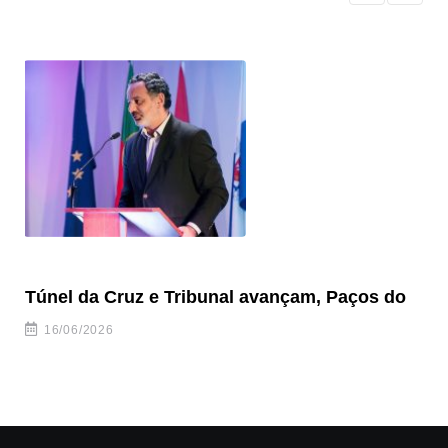
Túnel da Cruz e Tribunal avançam, Paços do
Câ
ha
16/06/2026