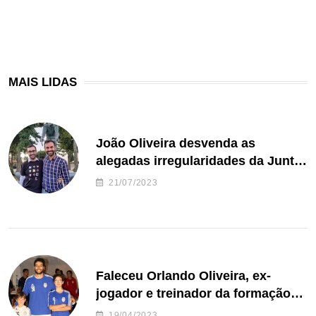
MAIS LIDAS
João Oliveira desvenda as
alegadas irregularidades da Junta
de Freguesia S. João de Ver
21/07/2023
Faleceu Orlando Oliveira, ex-
jogador e treinador da formação
de andebol do Feirense
19/04/2023