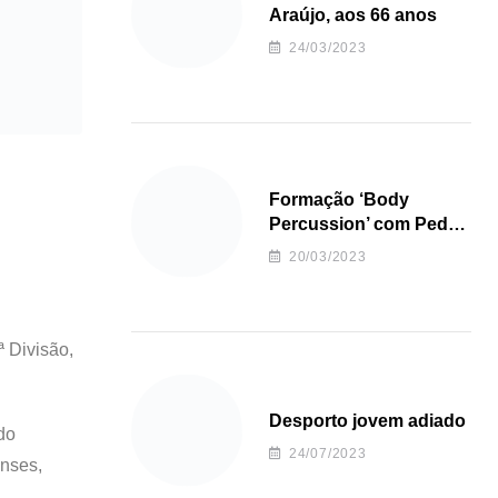
Araújo, aos 66 anos
24/03/2023
Formação ‘Body
Percussion’ com Pedro
Almeida
20/03/2023
ª Divisão,
Desporto jovem adiado
do
24/07/2023
enses,