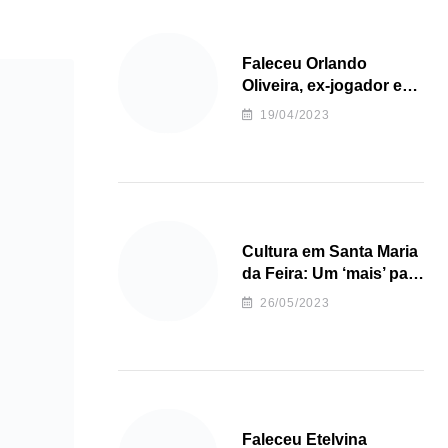
Faleceu Orlando
Oliveira, ex-jogador e
treinador da formação
19/04/2023
de andebol do Feirense
Cultura em Santa Maria
da Feira: Um ‘mais’ para
o Concelho
26/05/2023
Faleceu Etelvina