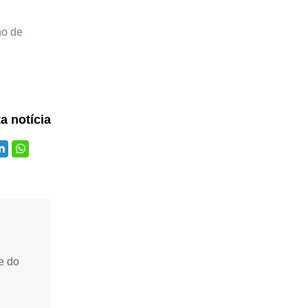
ho de
ta notícia
e do