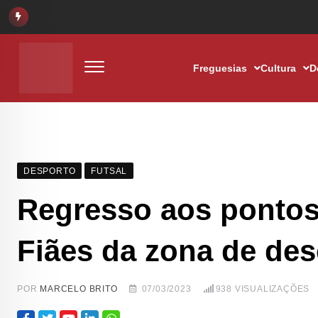
Freguesias
Cultura
D
DESPORTO
FUTSAL
Regresso aos pontos
Fiães da zona de des
POR
MARCELO BRITO
07/03/2023
938
VISUALIZAÇÕES