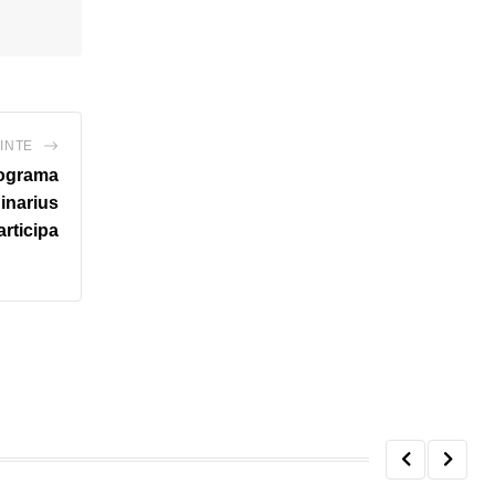
INTE
rograma
inarius
articipa