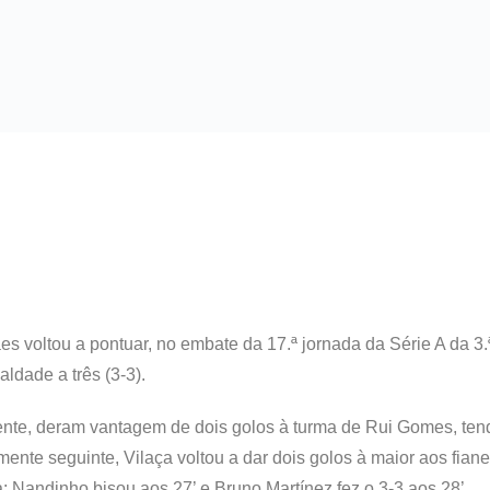
s voltou a pontuar, no embate da 17.ª jornada da Série A da 3.
ldade a três (3-3).
mente, deram vantagem de dois golos à turma de Rui Gomes, ten
mente seguinte, Vilaça voltou a dar dois golos à maior aos fian
a: Nandinho bisou aos 27’ e Bruno Martínez fez o 3-3 aos 28’.