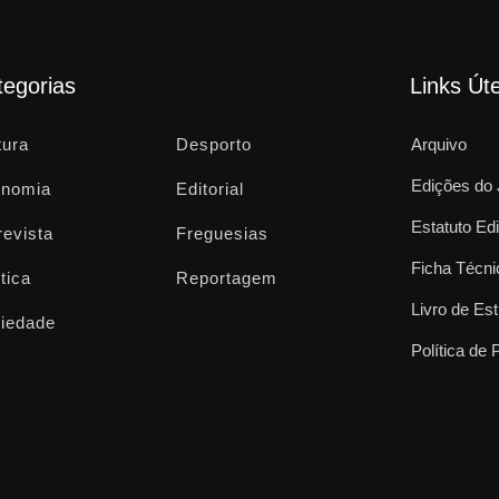
tegorias
Links Úte
tura
Desporto
Arquivo
Edições do 
nomia
Editorial
Estatuto Edi
revista
Freguesias
Ficha Técni
tica
Reportagem
Livro de Est
iedade
Política de 