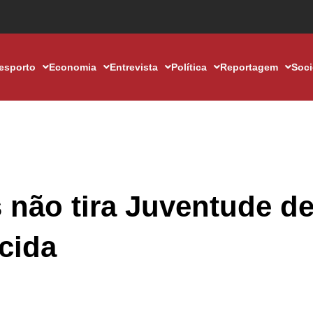
esporto
Economia
Entrevista
Política
Reportagem
Soc
 não tira Juventude d
cida