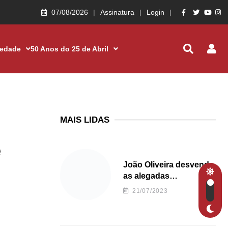
07/08/2026
Assinatura
Login
iedade
50 Anos do 25 de Abril
MAIS LIDAS
e
João Oliveira desvenda
as alegadas
irregularidades da
21/07/2023
Junta de Freguesia S.
João de Ver