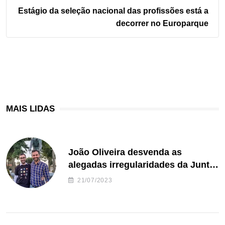
Estágio da seleção nacional das profissões está a
decorrer no Europarque
MAIS LIDAS
João Oliveira desvenda as
alegadas irregularidades da Junta
de Freguesia S. João de Ver
21/07/2023