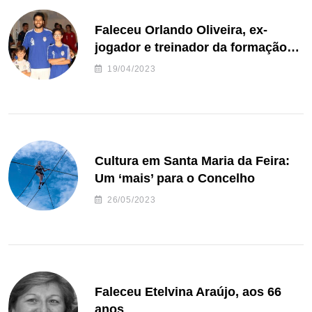
Faleceu Orlando Oliveira, ex-
jogador e treinador da formação
de andebol do Feirense
19/04/2023
Cultura em Santa Maria da Feira:
Um ‘mais’ para o Concelho
26/05/2023
Faleceu Etelvina Araújo, aos 66
anos