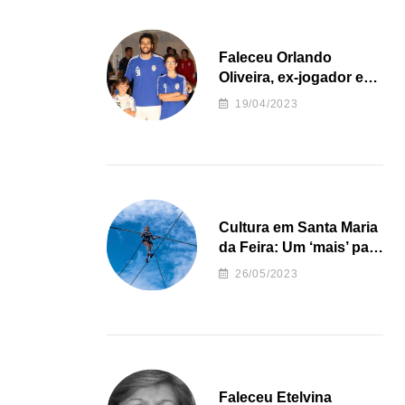
Faleceu Orlando
Oliveira, ex-jogador e
treinador da formação
19/04/2023
de andebol do Feirense
Cultura em Santa Maria
da Feira: Um ‘mais’ para
o Concelho
26/05/2023
Faleceu Etelvina