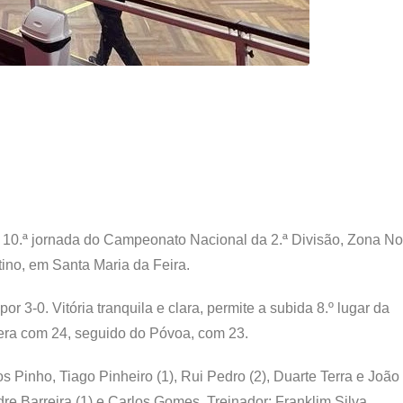
 10.ª jornada do Campeonato Nacional da 2.ª Divisão, Zona Nor
ino, em Santa Maria da Feira.
r 3-0. Vitória tranquila e clara, permite a subida 8.º lugar da
dera com 24, seguido do Póvoa, com 23.
Pinho, Tiago Pinheiro (1), Rui Pedro (2), Duarte Terra e João 
e Barreira (1) e Carlos Gomes. Treinador: Franklim Silva.