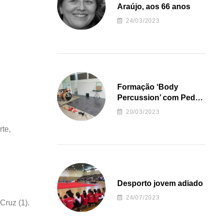
Araújo, aos 66 anos
24/03/2023
Formação ‘Body
Percussion’ com Pedro
Almeida
20/03/2023
te,
Desporto jovem adiado
24/07/2023
Cruz (1).