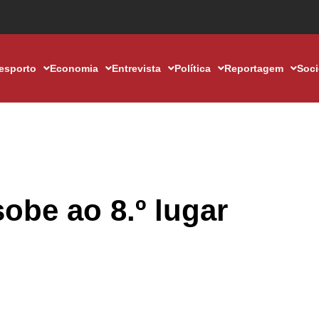
esporto
Economia
Entrevista
Política
Reportagem
Soc
obe ao 8.º lugar