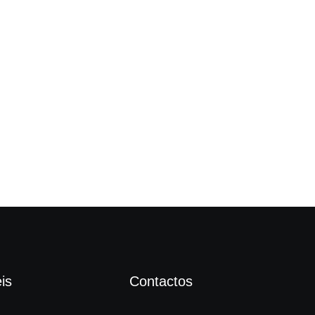
“Fi
is
Contactos