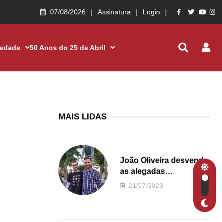
07/08/2026
Assinatura
Login
iedade
50 Anos do 25 de Abril
MAIS LIDAS
João Oliveira desvenda
as alegadas
irregularidades da
21/07/2023
Junta de Freguesia S.
João de Ver