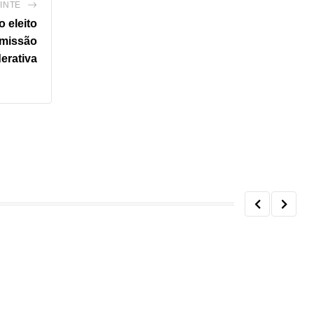
INTE
 eleito
omissão
derativa