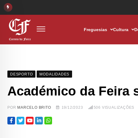
Freguesias
Cultura
D
DESPORTO
MODALIDADES
Académico da Feira s
POR
MARCELO BRITO
19/12/2023
506
VISUALIZAÇÕES