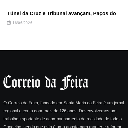
Túnel da Cruz e Tribunal avançam, Paços do
Câ
ha
16/06/2026
O Correio da Feira, fundado em Santa Maria da Feira é um jornal
regional e conta com mais de 126 anos. Desenvolvemos um
trabalho importante de acompanhamento da realidade de todo o
Concelho, sendo que esta é uma aposta para manter e reforçar.