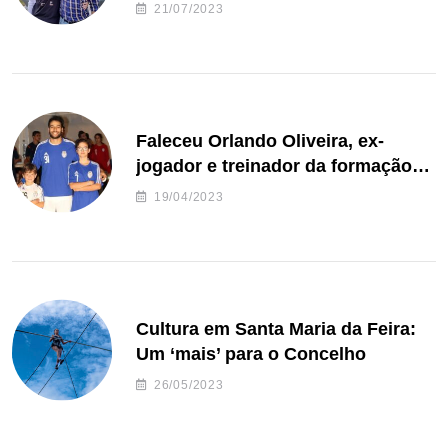
de Freguesia S. João de Ver
21/07/2023
Faleceu Orlando Oliveira, ex-
jogador e treinador da formação
de andebol do Feirense
19/04/2023
Cultura em Santa Maria da Feira:
Um ‘mais’ para o Concelho
26/05/2023