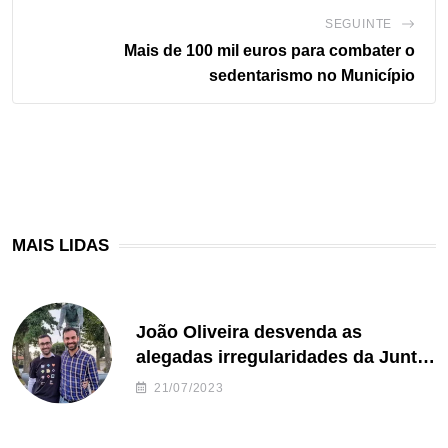
SEGUINTE
Mais de 100 mil euros para combater o
sedentarismo no Município
MAIS LIDAS
João Oliveira desvenda as
alegadas irregularidades da Junta
de Freguesia S. João de Ver
21/07/2023