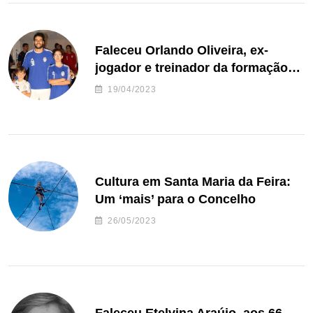
Faleceu Orlando Oliveira, ex-
jogador e treinador da formação
de andebol do Feirense
19/04/2023
Cultura em Santa Maria da Feira:
Um ‘mais’ para o Concelho
26/05/2023