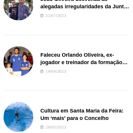
alegadas irregularidades da Junta
de Freguesia S. João de Ver
21/07/2023
Faleceu Orlando Oliveira, ex-
jogador e treinador da formação
de andebol do Feirense
19/04/2023
Cultura em Santa Maria da Feira:
Um ‘mais’ para o Concelho
26/05/2023