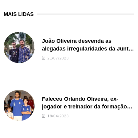
MAIS LIDAS
João Oliveira desvenda as
alegadas irregularidades da Junta
de Freguesia S. João de Ver
21/07/2023
Faleceu Orlando Oliveira, ex-
jogador e treinador da formação
de andebol do Feirense
19/04/2023