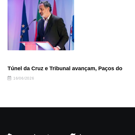
Túnel da Cruz e Tribunal avançam, Paços do
Ve
to
16/06/2026