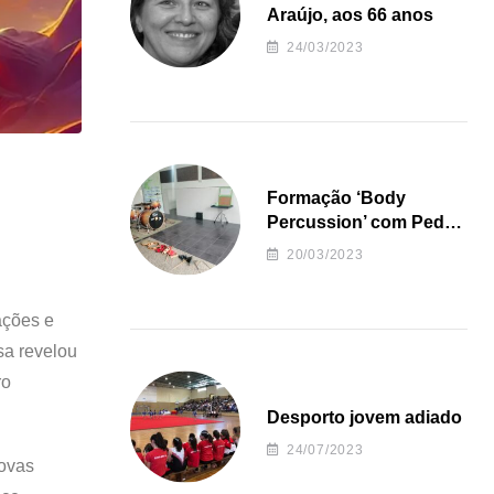
Araújo, aos 66 anos
24/03/2023
Formação ‘Body
Percussion’ com Pedro
Almeida
20/03/2023
ações e
sa revelou
ro
Desporto jovem adiado
24/07/2023
novas