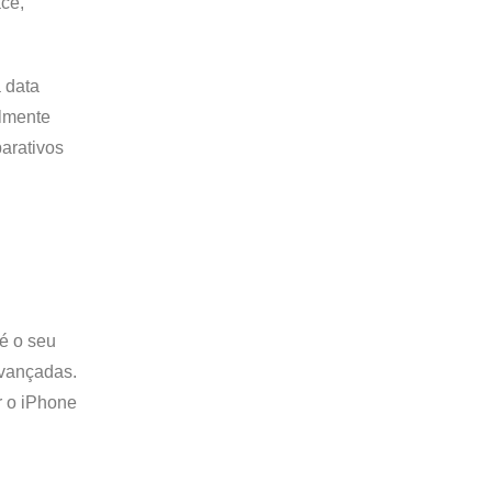
ace,
 data
almente
arativos
é o seu
avançadas.
r o iPhone