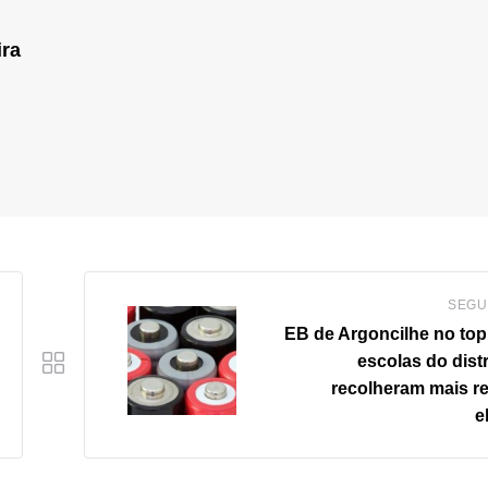
ira
SEGU
EB de Argoncilhe no top
escolas do dist
recolheram mais r
e