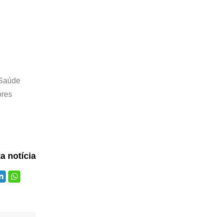
 Saúde
ores
ta notícia