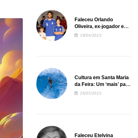
Faleceu Orlando
Oliveira, ex-jogador e
treinador da formação
19/04/2023
de andebol do Feirense
Cultura em Santa Maria
da Feira: Um ‘mais’ para
o Concelho
26/05/2023
Faleceu Etelvina