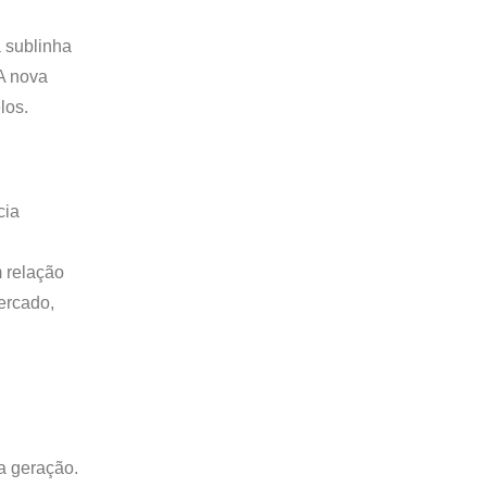
 sublinha
A nova
los.
cia
 relação
ercado,
a geração.