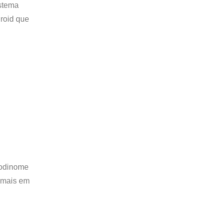
istema
droid que
codinome
a mais em