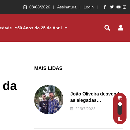
08/08/2026
Assinatura
Login
iedade
50 Anos do 25 de Abril
MAIS LIDAS
 da
João Oliveira desvenda
as alegadas
irregularidades da
21/07/2023
Junta de Freguesia S.
João de Ver