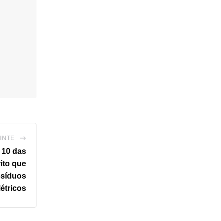
INTE
 10 das
rito que
esíduos
létricos