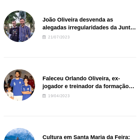
João Oliveira desvenda as
alegadas irregularidades da Junta
de Freguesia S. João de Ver
21/07/2023
Faleceu Orlando Oliveira, ex-
jogador e treinador da formação
de andebol do Feirense
19/04/2023
Cultura em Santa Maria da Feira: