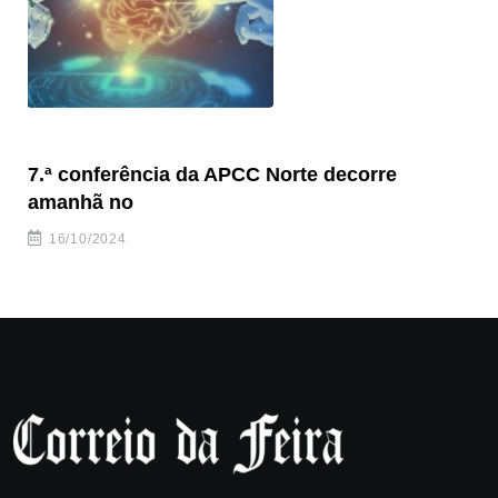
7.ª conferência da APCC Norte decorre
Se
amanhã no
16/10/2024