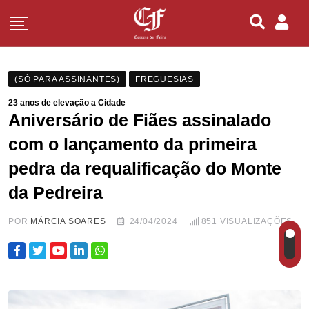
(SÓ PARA ASSINANTES)
FREGUESIAS
23 anos de elevação a Cidade
Aniversário de Fiães assinalado
com o lançamento da primeira
pedra da requalificação do Monte
da Pedreira
POR
MÁRCIA SOARES
24/04/2024
851
VISUALIZAÇÕES