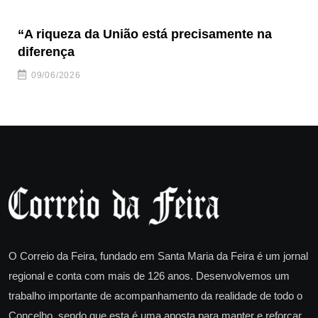
“A riqueza da União está precisamente na
“F
diferença
09/06/2026
O Correio da Feira, fundado em Santa Maria da Feira é um jornal
regional e conta com mais de 126 anos. Desenvolvemos um
trabalho importante de acompanhamento da realidade de todo o
Concelho, sendo que esta é uma aposta para manter e reforçar.