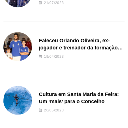
de Freguesia S. João de Ver
21/07/2023
Faleceu Orlando Oliveira, ex-
jogador e treinador da formação
de andebol do Feirense
19/04/2023
Cultura em Santa Maria da Feira:
Um ‘mais’ para o Concelho
26/05/2023