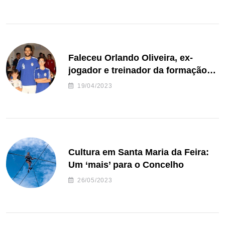
Faleceu Orlando Oliveira, ex-
jogador e treinador da formação
de andebol do Feirense
19/04/2023
Cultura em Santa Maria da Feira:
Um ‘mais’ para o Concelho
26/05/2023