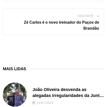
SEGUINTE
Zé Carlos é o novo treinador do Paços de
Brandão
MAIS LIDAS
João Oliveira desvenda as
alegadas irregularidades da Junta
de Freguesia S. João de Ver
21/07/2023